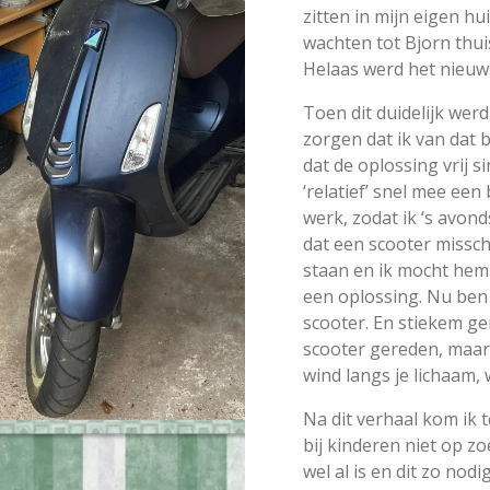
zitten in mijn eigen hui
wachten tot Bjorn thui
Helaas werd het nieuws 
Toen dit duidelijk wer
zorgen dat ik van dat b
dat de oplossing vrij s
‘relatief’ snel mee ee
werk, zodat ik ‘s avon
dat een scooter missch
staan en ik mocht hem
een oplossing. Nu ben i
scooter. En stiekem ge
scooter gereden, maar h
wind langs je lichaam
Na dit verhaal kom ik 
bij kinderen niet op z
wel
al is en dit zo nod