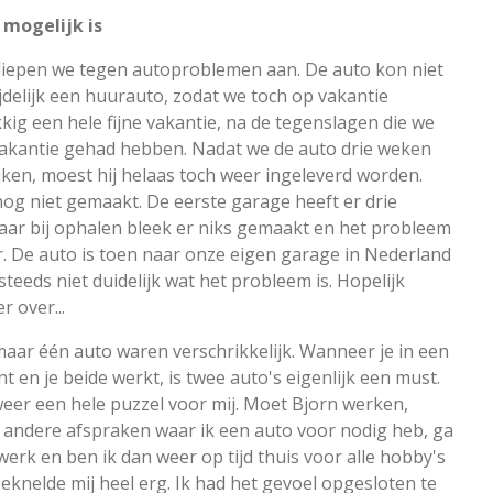
mogelijk is
 liepen we tegen autoproblemen aan. De auto kon niet
jdelijk een huurauto, zodat we toch op vakantie
kig een hele fijne vakantie, na de tegenslagen die we
vakantie gehad hebben. Nadat we de auto drie weken
en, moest hij helaas toch weer ingeleverd worden.
og niet gemaakt. De eerste garage heeft er drie
ar bij ophalen bleek er niks gemaakt en het probleem
. De auto is toen naar onze eigen garage in Nederland
teeds niet duidelijk wat het probleem is. Hopelijk
r over...
aar één auto waren verschrikkelijk. Wanneer je in een
t en je beide werkt, is twee auto's eigenlijk een must.
eer een hele puzzel voor mij. Moet Bjorn werken,
r andere afspraken waar ik een auto voor nodig heb, ga
 werk en ben ik dan weer op tijd thuis voor alle hobby's
eknelde mij heel erg. Ik had het gevoel opgesloten te