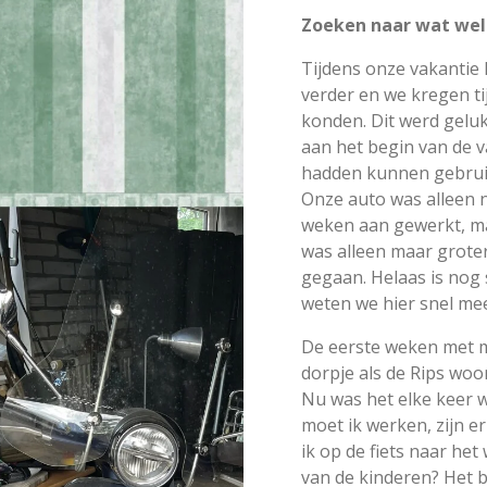
Zoeken naar wat wel 
Tijdens onze vakantie
verder en we kregen ti
konden. Dit werd geluk
aan het begin van de 
hadden kunnen gebruik
Onze auto was alleen n
weken aan gewerkt, ma
was alleen maar groter
gegaan. Helaas is nog s
weten we hier snel mee
De eerste weken met m
dorpje als de Rips woon
Nu was het elke keer w
moet ik werken, zijn e
ik op de fiets naar het
van de kinderen? Het b