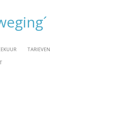
weging´
EEKUUR
TARIEVEN
T