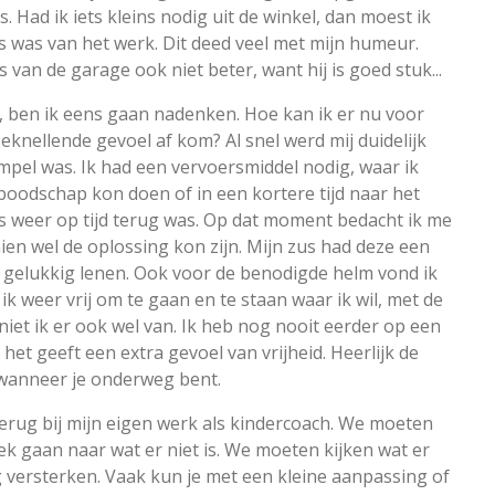
s. Had ik iets kleins nodig uit de winkel, dan moest ik
s was van het werk. Dit deed veel met mijn humeur.
van de garage ook niet beter, want hij is goed stuk...
d, ben ik eens gaan nadenken. Hoe kan ik er nu voor
eknellende gevoel af kom? Al snel werd mij duidelijk
impel was. Ik had een vervoersmiddel nodig, waar ik
n boodschap kon doen of in een kortere tijd naar het
ds weer op tijd terug was. Op dat moment bedacht ik me
ien wel de oplossing kon zijn. Mijn zus had deze een
 gelukkig lenen. Ook voor de benodigde helm vond ik
k weer vrij om te gaan en te staan waar ik wil, met de
niet ik er ook wel van. Ik heb nog nooit eerder op een
et geeft een extra gevoel van vrijheid. Heerlijk de
, wanneer je onderweg bent.
terug bij mijn eigen werk als kindercoach. We moeten
oek gaan naar wat er
niet
is. We moeten kijken wat er
ig versterken. Vaak kun je met een kleine aanpassing of